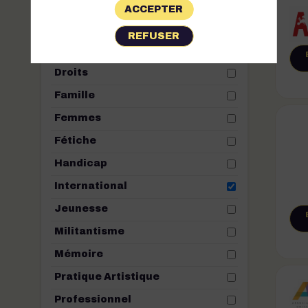
THÈMES
1
ACCEPTER
Convivialité
REFUSER
Culture
Droits
Famille
Femmes
Fétiche
Handicap
International
Jeunesse
Militantisme
Mémoire
Pratique Artistique
Professionnel