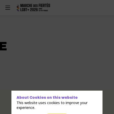
E
Description
About Cookies on this website
This website uses cookies to improve your
GreyPRIDE
experience.
est
une