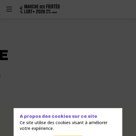
E
Description
A propos des cookies sur ce site
Ce site utilise des cookies visant à améliorer
GreyPRIDE
votre expérience.
est
une