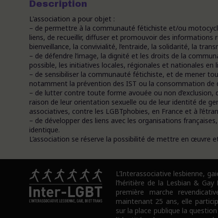
Description
L'association a pour objet :
– de permettre à la communauté fétichiste et/ou motocyclis
liens, de recueillir, diffuser et promouvoir des informations
bienveillance, la convivialité, l’entraide, la solidarité, la tr
– de défendre l’image, la dignité et les droits de la commun
possible, les initiatives locales, régionales et nationales en l
– de sensibiliser la communauté fétichiste, et de mener tou
notamment la prévention des IST ou la consommation de 
– de lutter contre toute forme avouée ou non d’exclusion, d
raison de leur orientation sexuelle ou de leur identité de g
associatives, contre les LGBTphobies, en France et à l’étran
– de développer des liens avec les organisations françaises
identique.
L’association se réserve la possibilité de mettre en œuvre e
L’Interassociative lesbienne, gai
l’héritière de la Lesbian & Gay
première marche revendicativ
maintenant 25 ans, elle partici
sur la place publique la question