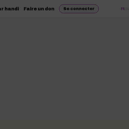
r handi
Faire un don
FR
EN
Se connecter