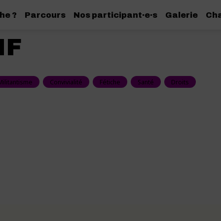
he ?
Parcours
Nos participant·e·s
Galerie
Cha
MF
Militantisme
Convivialité
Fétiche
Santé
Droits