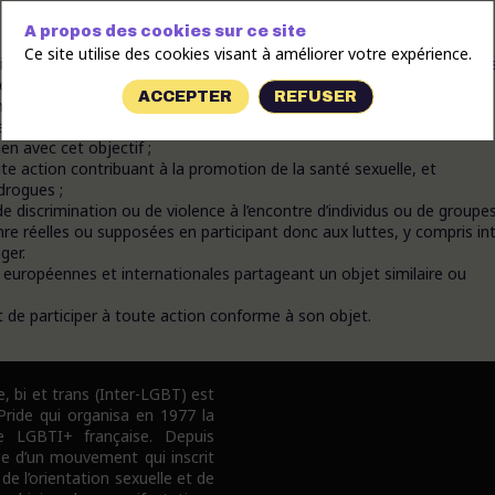
A propos des cookies sur ce site
Ce site utilise des cookies visant à améliorer votre expérience.
te homosexuelle de s’exprimer, d’échanger, de partager, de créer de
 relatives aux pratiques sûres, saines et consensuelles, dans la
ACCEPTER
REFUSER
ansmission, le respect mutuel, le partage et la tolérance ;
auté fétichiste, notamment « cuir », et de structurer, autant que de
ien avec cet objectif ;
te action contribuant à la promotion de la santé sexuelle, et
drogues ;
e discrimination ou de violence à l’encontre d’individus ou de groupe
enre réelles ou supposées en participant donc aux luttes, y compris int
ger.
, européennes et internationales partageant un objet similaire ou
t de participer à toute action conforme à son objet.
e, bi et trans (Inter-LGBT) est
 Pride qui organisa en 1977 la
e LGBTI+ française. Depuis
pe d’un mouvement qui inscrit
 de l’orientation sexuelle et de