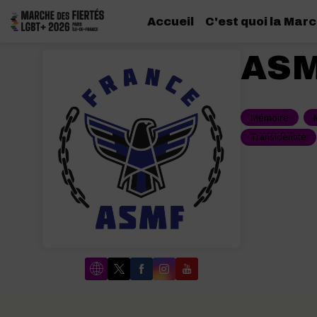
Accueil
C'est quoi la Marc
AS
Mémoire
Transidentité