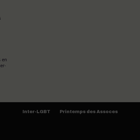
s
s en
er-
Inter-LGBT
Printemps des Assoces