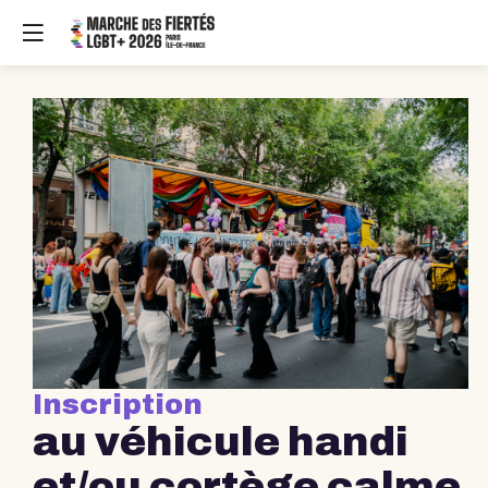
Inscription
au véhicule handi
et/ou cortège calme