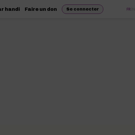
r handi
Faire un don
FR
EN
Se connecter