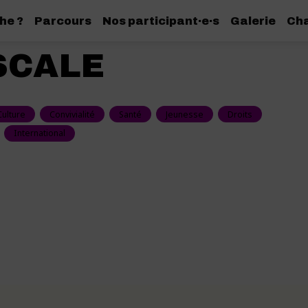
he ?
Parcours
Nos participant·e·s
Galerie
Cha
ESCALE
Culture
Convivialité
Santé
Jeunesse
Droits
International