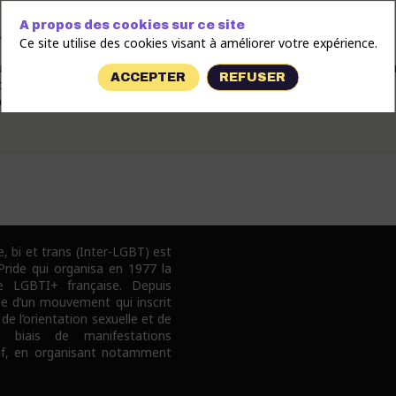
A propos des cookies sur ce site
eunes LGBTQIA+
Ce site utilise des cookies visant à améliorer votre expérience.
jeunes LGBT+ sont particulièrement exposé.e.s à la précarité et à l’erra
ACCEPTER
REFUSER
s en diffus pour se rétablir, bénéficier de soins médicaux et
est accompagné.e par un.e travailleur.se social.e dans la définition d
e, bi et trans (Inter-LGBT) est
 Pride qui organisa en 1977 la
e LGBTI+ française. Depuis
pe d’un mouvement qui inscrit
 de l’orientation sexuelle et de
e biais de manifestations
tif, en organisant notamment