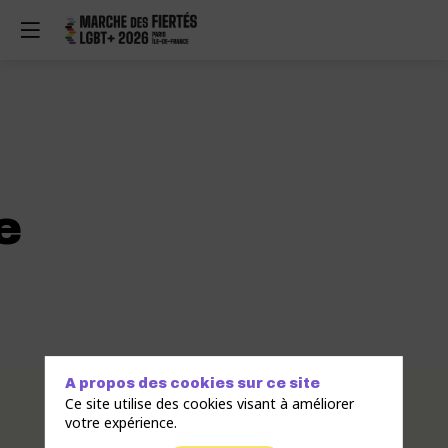
e
A propos des cookies sur ce site
Description
Ce site utilise des cookies visant à améliorer
votre expérience.
Accenture
France