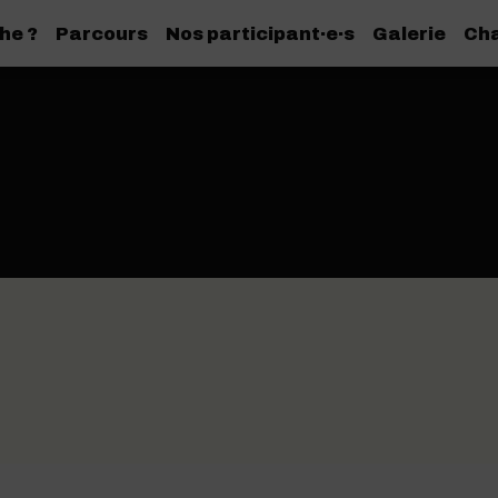
he ?
Parcours
Nos participant·e·s
Galerie
Cha