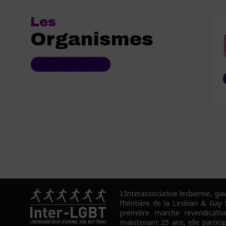
Les
Organismes
Organismes liés
L’Interassociative lesbienne, gai
l’héritière de la Lesbian & Gay
première marche revendicativ
maintenant 25 ans, elle partici