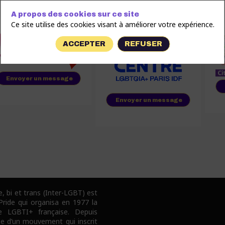
A propos des cookies sur ce site
Ce site utilise des cookies visant à améliorer votre expérience.
ACCEPTER
REFUSER
Envoyer un message
Envoyer un message
e, bi et trans (Inter-LGBT) est
 Pride qui organisa en 1977 la
e LGBTI+ française. Depuis
pe d’un mouvement qui inscrit