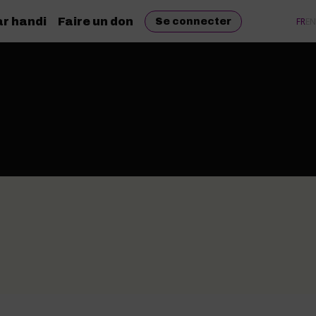
r handi
Faire un don
FR
EN
Se connecter