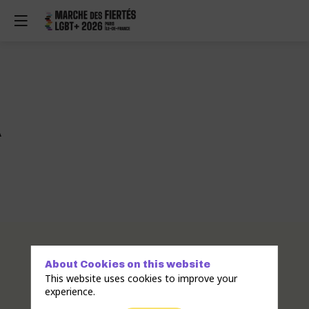
A
Description
La
About Cookies on this website
MOULA
This website uses cookies to improve your
est
experience.
une