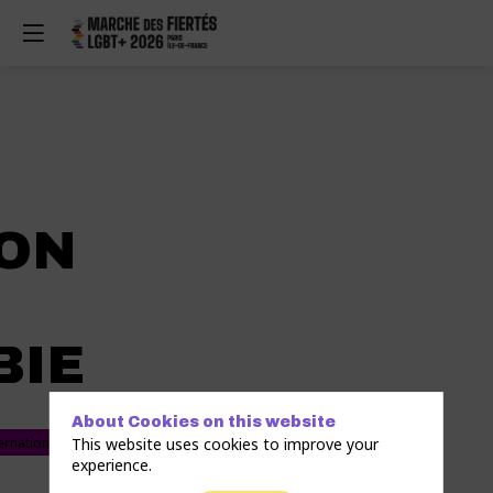
ION
BIE
About Cookies on this website
ernational
This website uses cookies to improve your
experience.