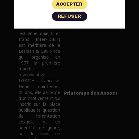
Inter-LGBT
ACCEPTER
REFUSER
L’Interassociative
lesbienne, gaie, bi et
trans (Inter-LGBT)
est l’héritière de la
Lesbian & Gay Pride
qui organisa en
1977 la première
marche
revendicative
LGBTI+ française.
Depuis maintenant
25 ans, elle participe
Printemps des Assoces
d’un mouvement qui
inscrit sur la place
publique la question
de l’orientation
sexuelle et de
l’identité de genre,
par le biais de