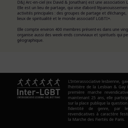
D&J Arc-en-ciel (ex David & Jonathan) est une association L
Elle est un lieu de partage, qui vise d’abord l’épanouissemen
activités principales : des groupes de partage et d’échange,
lieux de spiritualité et le monde associatif LGBTI+.
Elle compte environ 400 membres présent·es dans une vingt
organise aussi des week-ends conviviaux et spirituels qui p
géographique.
L’Interassociative lesbienne, gai
l’héritière de la Lesbian & Gay
première marche revendicativ
maintenant 25 ans, elle partici
sur la place publique la question
l’identité de genre, par l
revendicatives à caractère fes
la Marche des Fiertés de Paris.