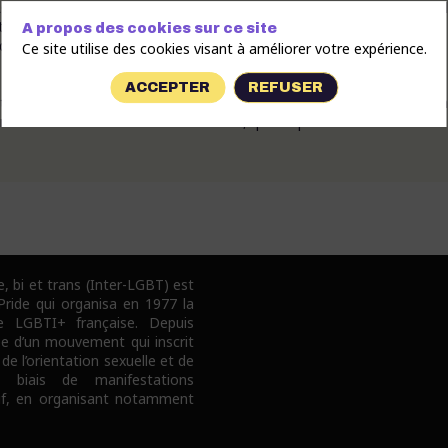
GBTI+ chrétienne, ouverte à tous les parcours de recherche spirituel
t personnel et spirituel de chacun·e. Elle se structure autour de 3
A propos des cookies sur ce site
 des temps spirituels, et un engagement à l’interface entre les Eglises
Ce site utilise des cookies visant à améliorer votre expérience.
ACCEPTER
REFUSER
aine de groupes locaux, dont environ un quart de femmes. L’associa
ermettent de réunir tous les membres, quelle que soit leur situation
e, bi et trans (Inter-LGBT) est
 Pride qui organisa en 1977 la
e LGBTI+ française. Depuis
pe d’un mouvement qui inscrit
 de l’orientation sexuelle et de
e biais de manifestations
tif, en organisant notamment