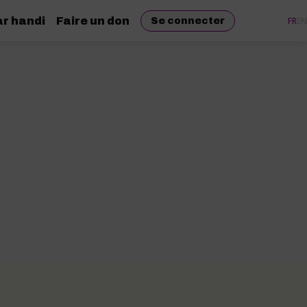
r handi
Faire un don
FR
EN
Se connecter