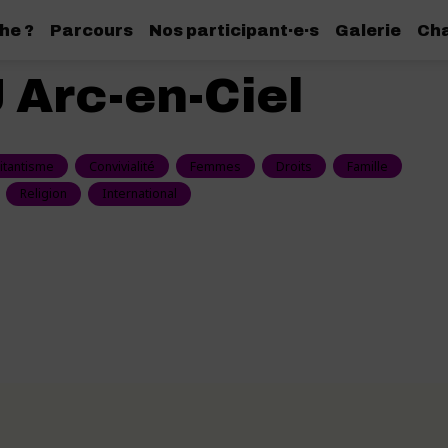
he ?
Parcours
Nos participant·e·s
Galerie
Cha
 Arc-en-Ciel
litantisme
Convivialité
Femmes
Droits
Famille
Religion
International