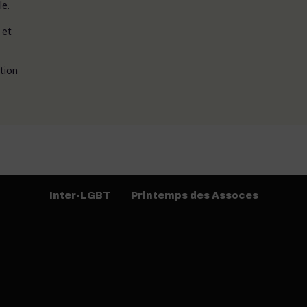
le.
 et
tion
Inter-LGBT
Printemps des Assoces