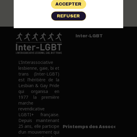
Centre
ACCEPTER
LGBT
de
REFUSER
Reims
Inter-LGBT
L’Interassociative
lesbienne, gaie, bi et
trans (Inter-LGBT)
est l’héritière de la
Lesbian & Gay Pride
qui organisa en
1977 la première
marche
revendicative
LGBTI+ française.
Depuis maintenant
25 ans, elle participe
Printemps des Assoces
d’un mouvement qui