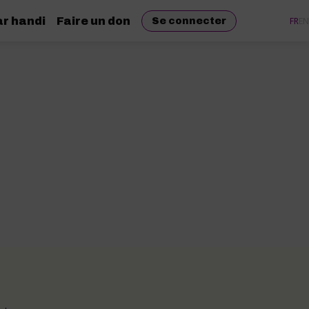
r handi
Faire un don
FR
EN
Se connecter
s