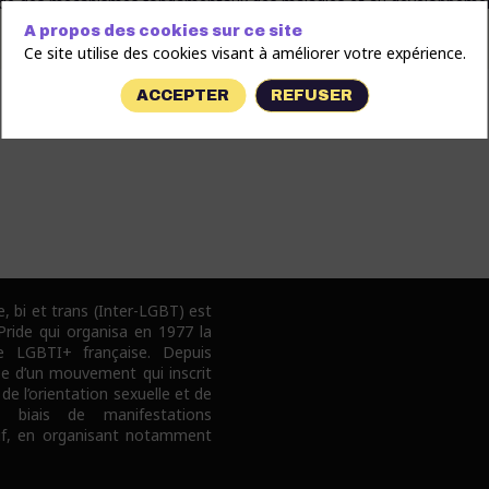
’étude des mécanismes fondamentaux des maladies et au développeme
A propos des cookies sur ce site
Ce site utilise des cookies visant à améliorer votre expérience.
ACCEPTER
REFUSER
e, bi et trans (Inter-LGBT) est
 Pride qui organisa en 1977 la
e LGBTI+ française. Depuis
pe d’un mouvement qui inscrit
 de l’orientation sexuelle et de
e biais de manifestations
tif, en organisant notamment