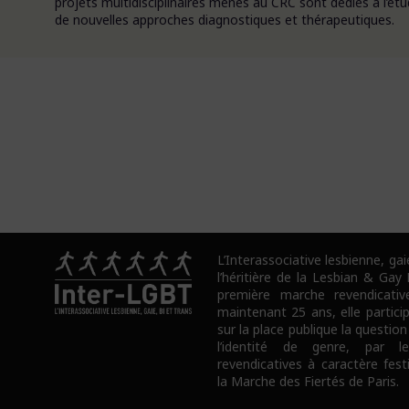
projets multidisciplinaires menés au CRC sont dédiés à l
de nouvelles approches diagnostiques et thérapeutiques.
L’Interassociative lesbienne, gai
l’héritière de la Lesbian & Gay
première marche revendicativ
maintenant 25 ans, elle partici
sur la place publique la question
l’identité de genre, par l
revendicatives à caractère fes
la Marche des Fiertés de Paris.