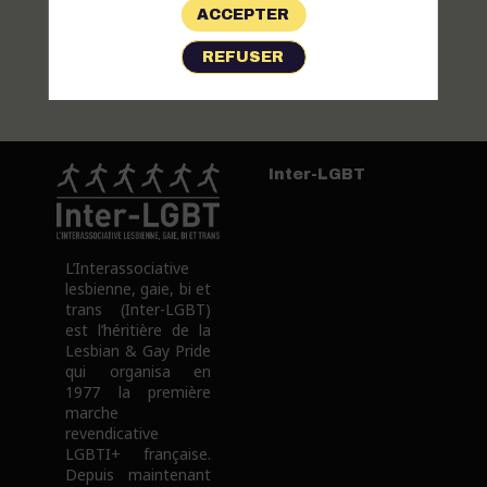
ACCEPTER
Collectif
féministe,
REFUSER
LGBTI,
internationaliste,
révolutionnaire
Inter-LGBT
L’Interassociative
lesbienne, gaie, bi et
trans (Inter-LGBT)
est l’héritière de la
Lesbian & Gay Pride
qui organisa en
1977 la première
marche
revendicative
LGBTI+ française.
Depuis maintenant