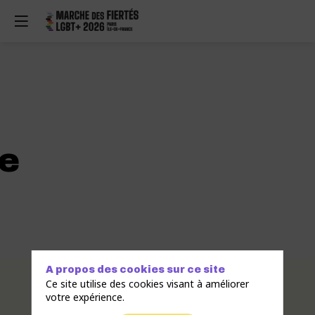
e
A propos des cookies sur ce site
Description
Ce site utilise des cookies visant à améliorer
votre expérience.
Technoride
Paris