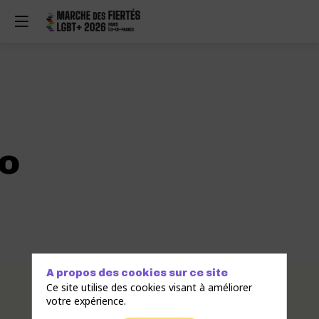
o
A propos des cookies sur ce site
Description
Ce site utilise des cookies visant à améliorer
votre expérience.
Archimétro
est