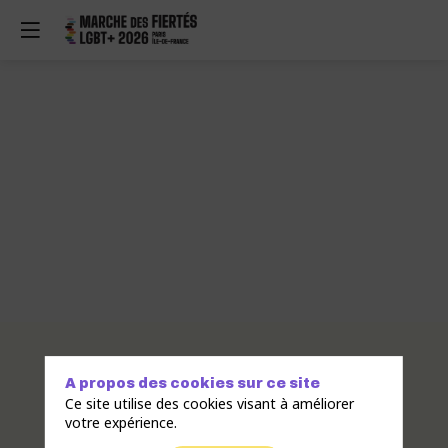
Description
L’APRÈS,
A propos des cookies sur ce site
c’est
Ce site utilise des cookies visant à améliorer
l'Alliance
votre expérience.
pour