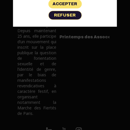
qui organisa en
ACCEPTER
1977 la première
marche
REFUSER
revendicative
LGBTI+ française.
Depuis maintenant
25 ans, elle participe
Printemps des Assoces
d’un mouvement qui
inscrit sur la place
publique la question
de l’orientation
sexuelle et de
l’identité de genre,
par le biais de
manifestations
revendicatives à
caractère festif, en
organisant
notamment la
Marche des Fiertés
de Paris.