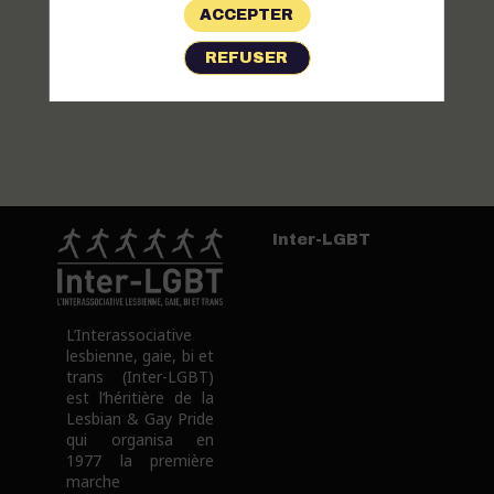
ACCEPTER
Batucada
Samba
REFUSER
Reggae
Dirigée
par
Eric
De
Andrade
Inter-LGBT
L’Interassociative
lesbienne, gaie, bi et
trans (Inter-LGBT)
est l’héritière de la
Lesbian & Gay Pride
qui organisa en
1977 la première
marche