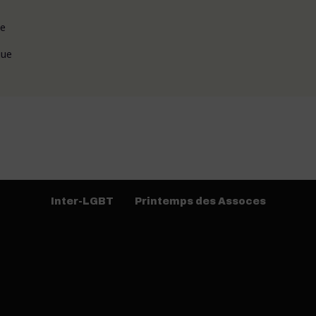
ie
gue
Inter-LGBT
Printemps des Assoces