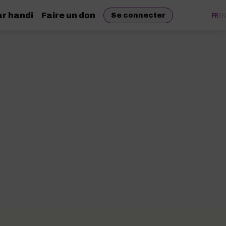
r handi
Faire un don
FR
EN
Se connecter