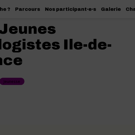
he ?
Parcours
Nos participant·e·s
Galerie
Cha
 Jeunes
ogistes Ile-de-
nce
Jeunesse