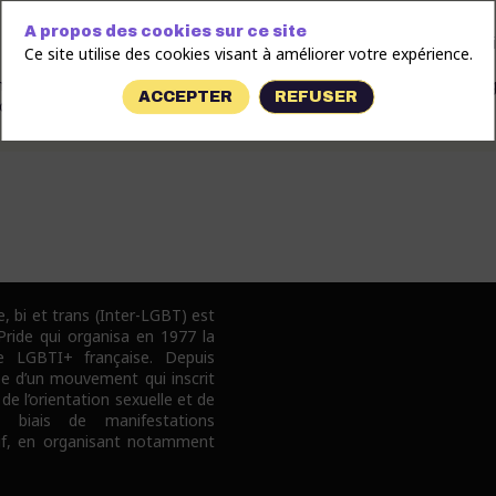
A propos des cookies sur ce site
 des Jeunes Ecologistes, sont le organisation de jeunesse de l’écolog
Ce site utilise des cookies visant à améliorer votre expérience.
u parti Europe Écologie – Les Verts (EÉ-LV). Notre écologie est une
émancipation de tousxtes, et menant la bataille culturelle contre la va
ACCEPTER
REFUSER
sé-es : trans*, inter* lesbiennes, gays, racisé-es, étrangèr-es...
e, bi et trans (Inter-LGBT) est
 Pride qui organisa en 1977 la
e LGBTI+ française. Depuis
pe d’un mouvement qui inscrit
 de l’orientation sexuelle et de
e biais de manifestations
tif, en organisant notamment