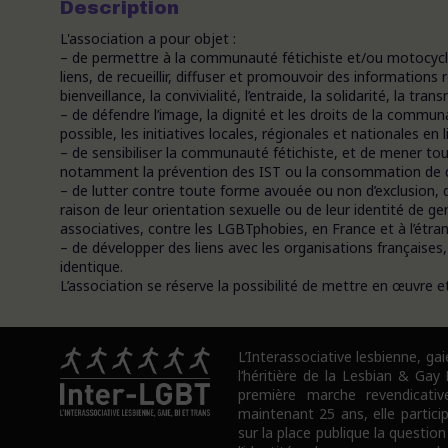
Description
L'association a pour objet :
– de permettre à la communauté fétichiste et/ou motocyclis
liens, de recueillir, diffuser et promouvoir des informations
bienveillance, la convivialité, l’entraide, la solidarité, la tr
– de défendre l’image, la dignité et les droits de la commun
possible, les initiatives locales, régionales et nationales en l
– de sensibiliser la communauté fétichiste, et de mener tou
notamment la prévention des IST ou la consommation de 
– de lutter contre toute forme avouée ou non d’exclusion, d
raison de leur orientation sexuelle ou de leur identité de g
associatives, contre les LGBTphobies, en France et à l’étran
– de développer des liens avec les organisations françaises
identique.
L’association se réserve la possibilité de mettre en œuvre e
L’Interassociative lesbienne, gai
l’héritière de la Lesbian & Gay
première marche revendicativ
maintenant 25 ans, elle partici
sur la place publique la question