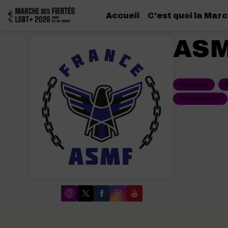
Accueil
C'est quoi la Marc
AS
Mémoire
Transidentité