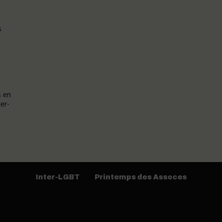
s
s en
er-
Inter-LGBT
Printemps des Assoces