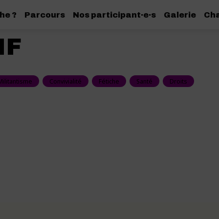
he ?
Parcours
Nos participant·e·s
Galerie
Cha
MF
Militantisme
Convivialité
Fétiche
Santé
Droits