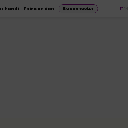
r handi
Faire un don
FR
EN
Se connecter