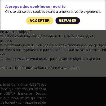
A propos des cookies sur ce site
Ce site utilise des cookies visant à améliorer votre expérience.
te homosexuelle de s’exprimer, d’échanger, de partager, de créer de
 relatives aux pratiques sûres, saines et consensuelles, dans la
ACCEPTER
REFUSER
ansmission, le respect mutuel, le partage et la tolérance ;
auté fétichiste, notamment « cuir », et de structurer, autant que de
ien avec cet objectif ;
te action contribuant à la promotion de la santé sexuelle, et
drogues ;
e discrimination ou de violence à l’encontre d’individus ou de groupe
enre réelles ou supposées en participant donc aux luttes, y compris int
ger.
, européennes et internationales partageant un objet similaire ou
t de participer à toute action conforme à son objet.
e, bi et trans (Inter-LGBT) est
 Pride qui organisa en 1977 la
e LGBTI+ française. Depuis
pe d’un mouvement qui inscrit
 de l’orientation sexuelle et de