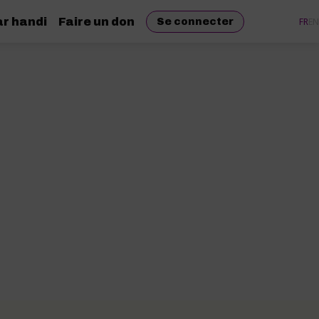
r handi
Faire un don
FR
EN
Se connecter