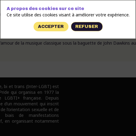
A propos des cookies sur ce site
mphonique associatif LGBTQI+, ouvert à toutes les personnes qui
Ce site utilise des cookies visant à améliorer votre expérience.
ACCEPTER
REFUSER
la tolérance et au respect des droits et des libertés de chacun·e.
r l’amour de la musique classique sous la baguette de John Dawkins a
e, bi et trans (Inter-LGBT) est
 Pride qui organisa en 1977 la
e LGBTI+ française. Depuis
pe d’un mouvement qui inscrit
 de l’orientation sexuelle et de
e biais de manifestations
tif, en organisant notamment