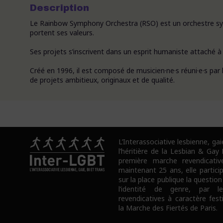
Description
Le Rainbow Symphony Orchestra (RSO) est un orchestre sy
portent ses valeurs.
Ses projets s’inscrivent dans un esprit humaniste attaché à 
Créé en 1996, il est composé de musicien·ne·s réuni·e·s pa
de projets ambitieux, originaux et de qualité.
L’Interassociative lesbienne, gai
l’héritière de la Lesbian & Gay
première marche revendicativ
maintenant 25 ans, elle partici
sur la place publique la question
l’identité de genre, par l
revendicatives à caractère fes
la Marche des Fiertés de Paris.