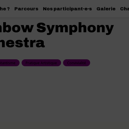
he ?
Parcours
Nos participant·e·s
Galerie
Cha
nbow Symphony
hestra
litantisme
Pratique Artistique
Convivialité