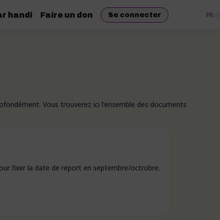
r handi
Faire un don
FR
EN
Se connecter
profondément. Vous trouverez ici l'ensemble des documents
pour fixer la date de report en septembre/octrobre.