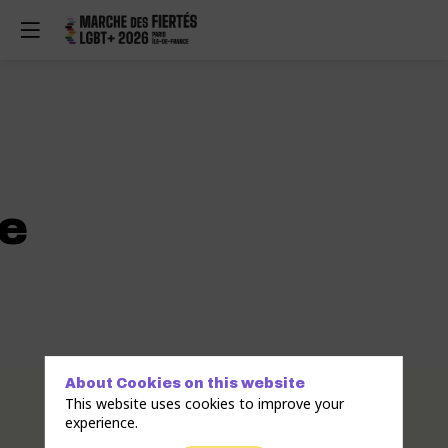
e
About Cookies on this website
Description
This website uses cookies to improve your
experience.
Technoride
Paris