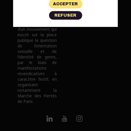
marche
ACCEPTER
revendicative
LGBTI+ française.
REFUSER
Depuis maintenant
25 ans, elle participe
Printemps des Assoces
d’un mouvement qui
inscrit sur la place
publique la question
de l’orientation
sexuelle et de
l’identité de genre,
par le biais de
manifestations
revendicatives à
caractère festif, en
organisant
notamment la
Marche des Fiertés
de Paris.