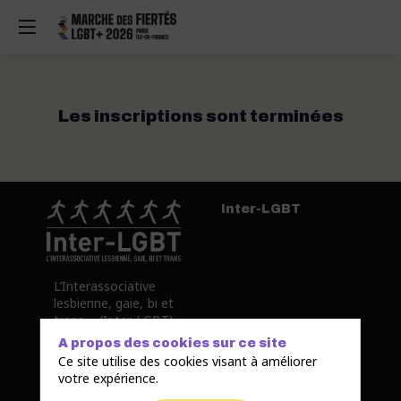
Les inscriptions sont terminées
Inter-LGBT
L’Interassociative
lesbienne, gaie, bi et
trans (Inter-LGBT)
est l’héritière de la
A propos des cookies sur ce site
Lesbian & Gay Pride
Ce site utilise des cookies visant à améliorer
qui organisa en
votre expérience.
1977 la première