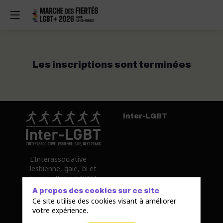
Les inscriptions sont terminées
Inter-LGBT
L’Interassociative
lesbienne, gaie, bi et
trans (Inter-LGBT)
est l’héritière de la
A propos des cookies sur ce site
Lesbian & Gay Pride
Ce site utilise des cookies visant à améliorer
qui organisa en
votre expérience.
1977 la première