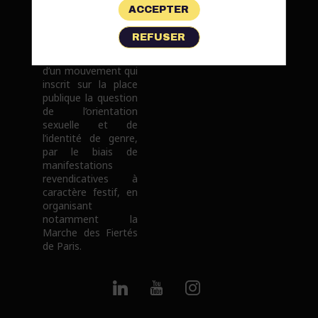
marche
ACCEPTER
revendicative
LGBTI+ française.
REFUSER
Depuis maintenant
25 ans, elle participe
Printemps des Assoces
d’un mouvement qui
inscrit sur la place
publique la question
de l’orientation
sexuelle et de
l’identité de genre,
par le biais de
manifestations
revendicatives à
caractère festif, en
organisant
notamment la
Marche des Fiertés
de Paris.