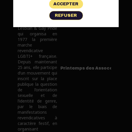
ACCEPTER
L’Interassociative
lesbienne, gaie, bi et
REFUSER
trans (Inter-LGBT)
est l’héritière de la
Lesbian & Gay Pride
qui organisa en
1977 la première
marche
revendicative
LGBTI+ française.
Depuis maintenant
25 ans, elle participe
Printemps des Assoces
d’un mouvement qui
inscrit sur la place
publique la question
de l’orientation
sexuelle et de
l’identité de genre,
par le biais de
manifestations
revendicatives à
caractère festif, en
organisant