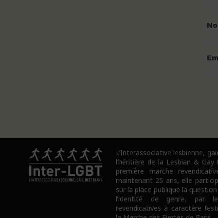
N
Em
L’Interassociative lesbienne, gai
l’héritière de la Lesbian & Gay
première marche revendicativ
maintenant 25 ans, elle partici
sur la place publique la question
l’identité de genre, par l
revendicatives à caractère fes
la Marche des Fiertés de Paris.