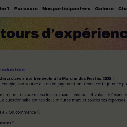
he ?
Parcours
Nos participant·e·s
Galerie
Cha
tours d'expérien
troduction
Merci d’avoir été bénévole à la Marche des Fiertés 2025 !
 énergie, ton sourire et ton engagement ont rendu cette journée poss
r préparer encore mieux les prochaines éditions et valoriser l’expérie
Ce questionnaire est rapide (5 minutes max) et toutes tes réponses 
t·e ? On commence 👇
*
énom