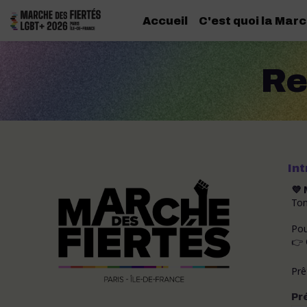
Accueil
C'est quoi la Marc
Re
In
💜 
Ton
Pou
👉 
Prê
Pr