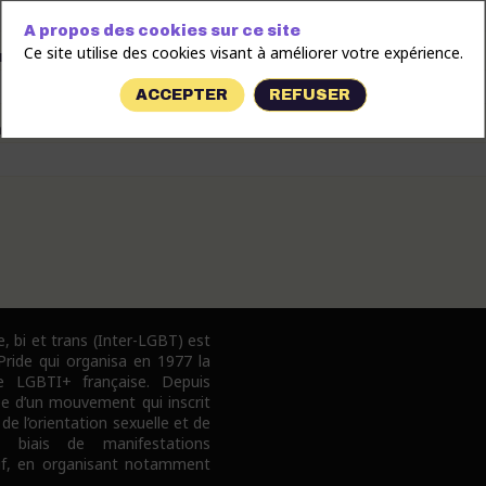
A propos des cookies sur ce site
Ce site utilise des cookies visant à améliorer votre expérience.
*
om
ACCEPTER
REFUSER
*
ail
e, bi et trans (Inter-LGBT) est
 Pride qui organisa en 1977 la
e LGBTI+ française. Depuis
pe d’un mouvement qui inscrit
 de l’orientation sexuelle et de
e biais de manifestations
tif, en organisant notamment