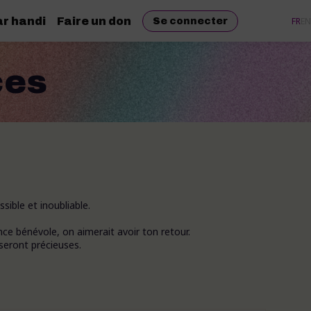
r handi
Faire un don
FR
EN
Se connecter
ces
ible et inoubliable.
nce bénévole, on aimerait avoir ton retour.
seront précieuses.