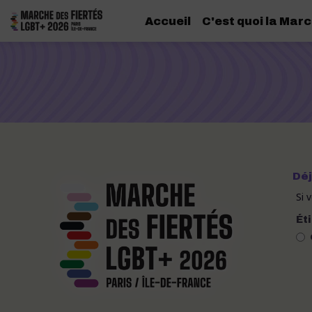
Accueil
C'est quoi la Marc
Déj
Si 
Ét