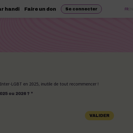
r handi
Faire un don
FR
EN
Se connecter
l'Inter-LGBT en 2025, inutile de tout recommencer !
*
025 ou 2026 ?
VALIDER