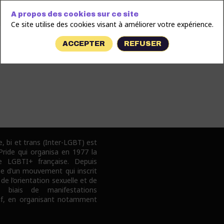
A propos des cookies sur ce site
Ce site utilise des cookies visant à améliorer votre expérience.
ACCEPTER
REFUSER
e, bi et trans (Inter-LGBT) est
 Pride qui organisa en 1977 la
e LGBTI+ française. Depuis
pe d’un mouvement qui inscrit
 de l’orientation sexuelle et de
e biais de manifestations
tif, en organisant notamment