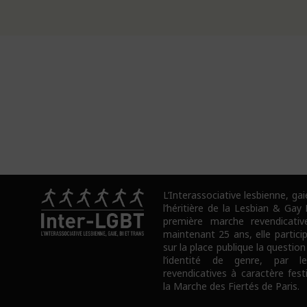
L’Interassociative lesbienne, gai
l’héritière de la Lesbian & Gay
première marche revendicativ
maintenant 25 ans, elle partici
sur la place publique la question
l’identité de genre, par l
revendicatives à caractère fes
la Marche des Fiertés de Paris.