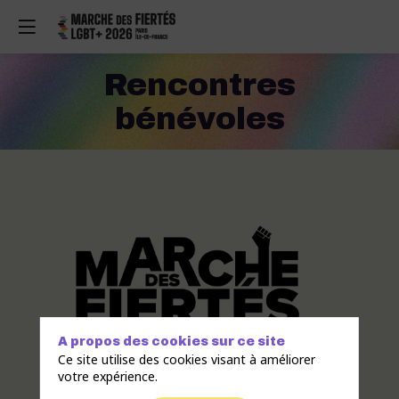
Rencontres
bénévoles
N
Pr
Em
A propos des cookies sur ce site
Ce site utilise des cookies visant à améliorer
votre expérience.
Je