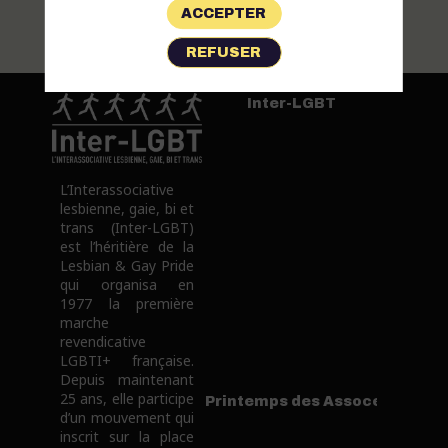
ACCEPTER
Parti
politique
REFUSER
Inter-LGBT
L’Interassociative
lesbienne, gaie, bi et
trans (Inter-LGBT)
est l’héritière de la
Lesbian & Gay Pride
qui organisa en
1977 la première
marche
revendicative
LGBTI+ française.
Depuis maintenant
25 ans, elle participe
Printemps des Assoces
d’un mouvement qui
inscrit sur la place