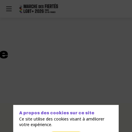
e
Description
A propos des cookies sur ce site
Ce site utilise des cookies visant à améliorer
Créée
votre expérience.
en
2022,