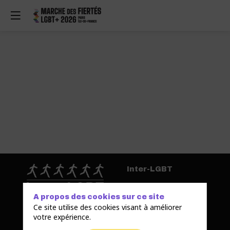
Inter-LGBT
A propos des cookies sur ce site
Ce site utilise des cookies visant à améliorer
L’Interassociative
votre expérience.
lesbienne, gaie, bi et