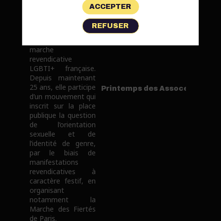
trans (Inter-LGBT)
ACCEPTER
est l’héritière de la
Lesbian & Gay Pride
REFUSER
qui organisa en
1977 la première
marche
revendicative
LGBTI+ française.
Depuis maintenant
25 ans, elle participe
Printemps des Assoces
d’un mouvement qui
inscrit sur la place
publique la question
de l’orientation
sexuelle et de
l’identité de genre,
par le biais de
manifestations
revendicatives à
caractère festif, en
organisant
notamment la
Marche des Fiertés
de Paris.