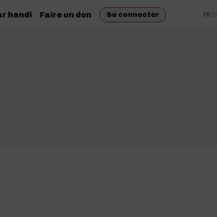
r handi
Faire un don
FR
EN
Se connecter