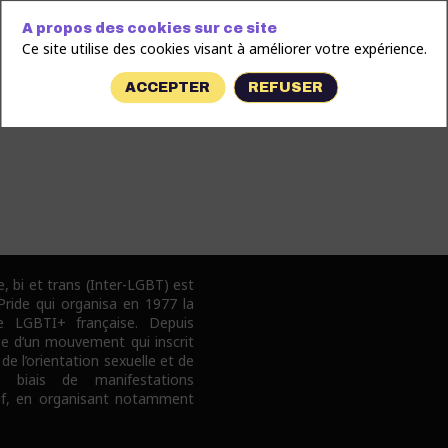
A propos des cookies sur ce site
Ce site utilise des cookies visant à améliorer votre expérience.
ACCEPTER
REFUSER
e, bi et trans (Inter-LGBT) est
 Pride qui organisa en 1977 la
e LGBTI+ française. Depuis
pe d’un mouvement qui inscrit
 de l’orientation sexuelle et de
e biais de manifestations
tif, en organisant notamment