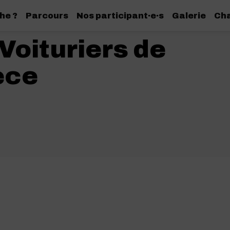
he ?
Parcours
Nos participant·e·s
Galerie
Cha
Voituriers de
èce