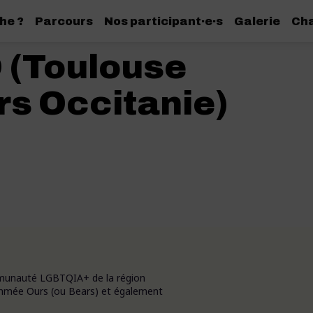
he ?
Parcours
Nos participant·e·s
Galerie
Cha
 (Toulouse
rs Occitanie)
mmunauté LGBTQIA+ de la région
ommée Ours (ou Bears) et également