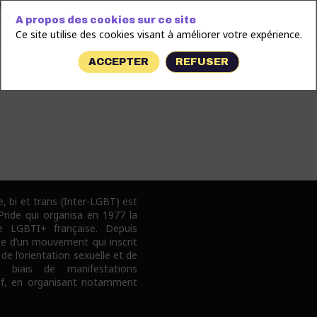
férents évènements pour soutenir
on et la diversité.
A propos des cookies sur ce site
Ce site utilise des cookies visant à améliorer votre expérience.
ACCEPTER
REFUSER
e, bi et trans (Inter-LGBT) est
 Pride qui organisa en 1977 la
e LGBTI+ française. Depuis
pe d’un mouvement qui inscrit
 de l’orientation sexuelle et de
e biais de manifestations
tif, en organisant notamment