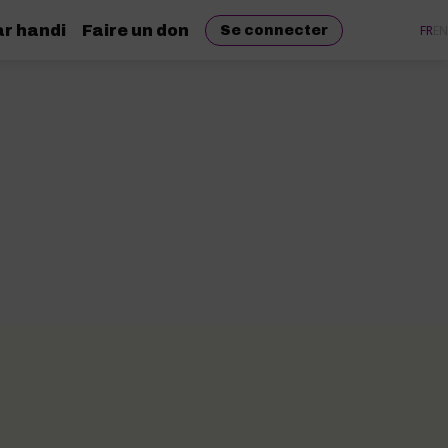
r handi
Faire un don
FR
EN
Se connecter