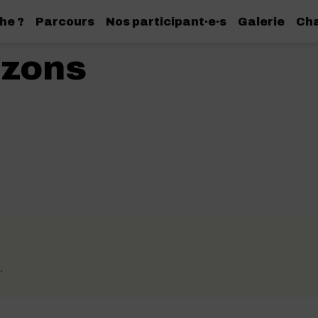
he ?
Parcours
Nos participant·e·s
Galerie
Cha
izons
.