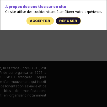
A propos des cookies sur ce site
Ce site utilise des cookies visant à améliorer votre expérience.
ACCEPTER
REFUSER
e, bi et trans (Inter-LGBT) est
 Pride qui organisa en 1977 la
e LGBTI+ française. Depuis
pe d’un mouvement qui inscrit
 de l’orientation sexuelle et de
e biais de manifestations
tif, en organisant notamment