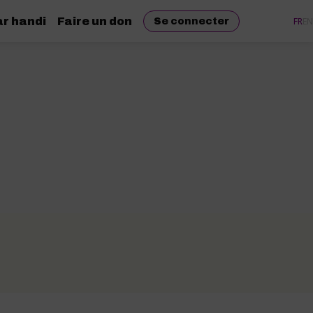
r handi
Faire un don
FR
EN
Se connecter