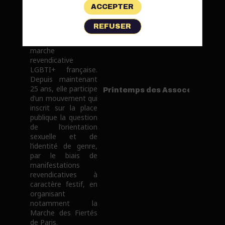
trans (Inter-LGBT)
ACCEPTER
est l’héritière de la
Lesbian & Gay Pride
REFUSER
qui organisa en
1977 la première
marche
revendicative
LGBTI+ française.
Depuis maintenant
25 ans, elle participe
Printemps des Assoces
d’un mouvement qui
inscrit sur la place
publique la question
de l’orientation
sexuelle et de
l’identité de genre,
par le biais de
manifestations
revendicatives à
caractère festif, en
organisant
notamment la
Marche des Fiertés
de Paris.