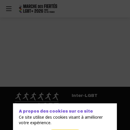
Inter-LGBT
A propos des cookies sur ce site
Ce site utilise des cookies visant à améliorer
L’Interassociative
votre expérience.
lesbienne, gaie, bi et