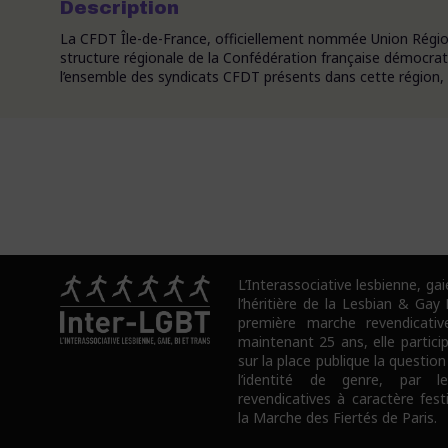
Description
La CFDT Île-de-France, officiellement nommée Union Région
structure régionale de la Confédération française démocrati
l’ensemble des syndicats CFDT présents dans cette région, c
L’Interassociative lesbienne, gai
l’héritière de la Lesbian & Gay
première marche revendicativ
maintenant 25 ans, elle partici
sur la place publique la question
l’identité de genre, par l
revendicatives à caractère fes
la Marche des Fiertés de Paris.