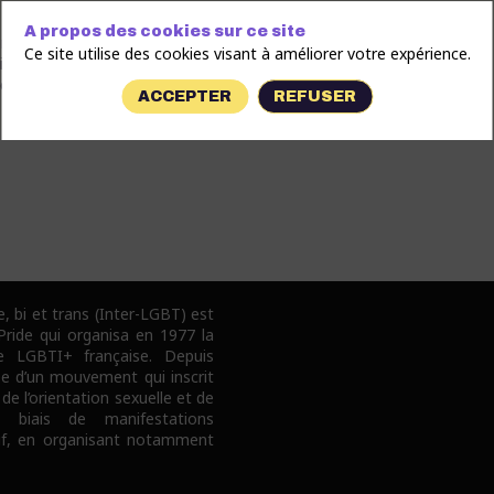
A propos des cookies sur ce site
ale Interprofessionnelle CFDT Île-de-France (URI CFDT IDF), est la
Ce site utilise des cookies visant à améliorer votre expérience.
que du travail (CFDT) pour la région Île-de-France. Elle regroupe
ouvrant divers secteurs d’activité
ACCEPTER
REFUSER
e, bi et trans (Inter-LGBT) est
 Pride qui organisa en 1977 la
e LGBTI+ française. Depuis
pe d’un mouvement qui inscrit
 de l’orientation sexuelle et de
e biais de manifestations
tif, en organisant notamment