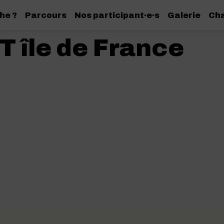
he ?
Parcours
Nos participant·e·s
Galerie
Cha
 île de France