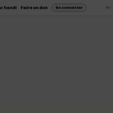
r handi
Faire un don
FR
EN
Se connecter