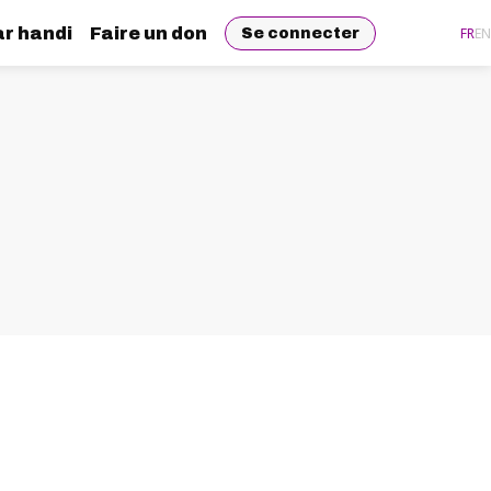
r handi
Faire un don
FR
EN
Se connecter