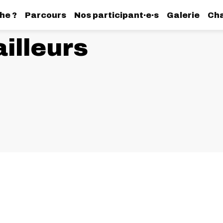
he ?
Parcours
Nos participant·e·s
Galerie
Cha
illeurs