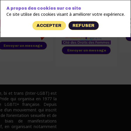
A propos des cookies sur ce site
Ce site utilise des cookies visant à améliorer votre expérience.
ACCEPTER
REFUSER
Envoyer un message
Envoyer un message
e, bi et trans (Inter-LGBT) est
 Pride qui organisa en 1977 la
e LGBTI+ française. Depuis
pe d’un mouvement qui inscrit
 de l’orientation sexuelle et de
e biais de manifestations
tif, en organisant notamment