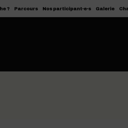
he ?
Parcours
Nos participant·e·s
Galerie
Cha