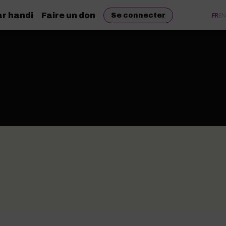
r handi
Faire un don
FR
EN
Se connecter